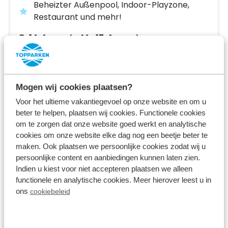
Beheizter Außenpool, Indoor-Playzone,
Restaurant und mehr!
Fr 14. August - Mo 17. August
3 Nächte
Ab:
432,00 €
2 Gäste
Mogen wij cookies plaatsen?
Unterkünfte ansehen
Voor het ultieme vakantiegevoel op onze website en om u
beter te helpen, plaatsen wij cookies. Functionele cookies
om te zorgen dat onze website goed werkt en analytische
Mehr Infos zum Ferienpark
cookies om onze website elke dag nog een beetje beter te
maken. Ook plaatsen we persoonlijke cookies zodat wij u
persoonlijke content en aanbiedingen kunnen laten zien.
Indien u kiest voor niet accepteren plaatsen we alleen
functionele en analytische cookies. Meer hierover leest u in
ons
cookiebeleid