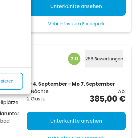
Unterkünfte ansehen
Mehr Infos zum Ferienpark
elerbaan
7.0
288 Bewertungen
epteren
 an der
Fr 4. September - Mo 7. September
3 Nächte
Ab:
385,00 €
2 Gäste
llplätze
darunter
mbad
Unterkünfte ansehen