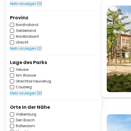
Mehr anzeigen (11)
Provinz
Nordholland
Gelderland
Nordbrabant
Utrecht
Mehr anzeigen (2)
Lage des Parks
Veluwe
Am Wasser
Utrechtse heuvelrug
Cauberg
Mehr anzeigen (9)
Orte in der Nähe
Valkenburg
Den Bosch
Rotterdam