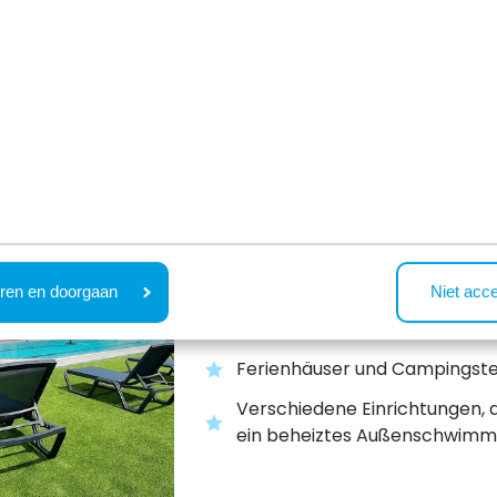
Recreatiepark de Wi
Wageningen,
Gelderland
ren en doorgaan
Niet acc
Einzigartige, naturreiche Lage
Veluwe
Ferienhäuser und Campingste
Verschiedene Einrichtungen, 
ein beheiztes Außenschwim