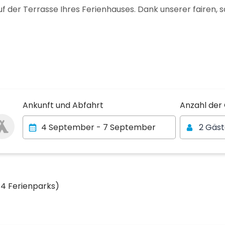
 der Terrasse Ihres Ferienhauses. Dank unserer fairen, s
Anzahl der
Ankunft und Abfahrt
Anzahl der
2 Gäs
14 Ferienparks)