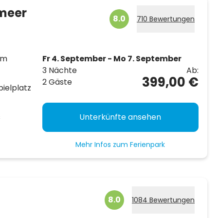
smeer
8.0
710 Bewertungen
em
Fr 4. September - Mo 7. September
3 Nächte
Ab:
399,00 €
2 Gäste
ielplatz
s
Unterkünfte ansehen
Mehr Infos zum Ferienpark
8.0
1084 Bewertungen