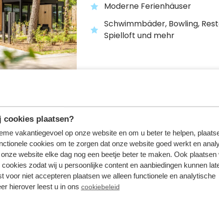
Moderne Ferienhäuser
Schwimmbäder, Bowling, Rest
Spielloft und mehr
 cookies plaatsen?
Landgoed de Schele
tieme vakantiegevoel op onze website en om u beter te helpen, plaatse
Lunteren,
Gelderland
nctionele cookies om te zorgen dat onze website goed werkt en analy
onze website elke dag nog een beetje beter te maken. Ook plaatsen
 cookies zodat wij u persoonlijke content en aanbiedingen kunnen late
Zentral gelegen in den Niede
st voor niet accepteren plaatsen we alleen functionele en analytische
Komfortable & luxuriöse Feri
er hierover leest u in ons
cookiebeleid
und Villen
Mitten im Wald der Veluwe