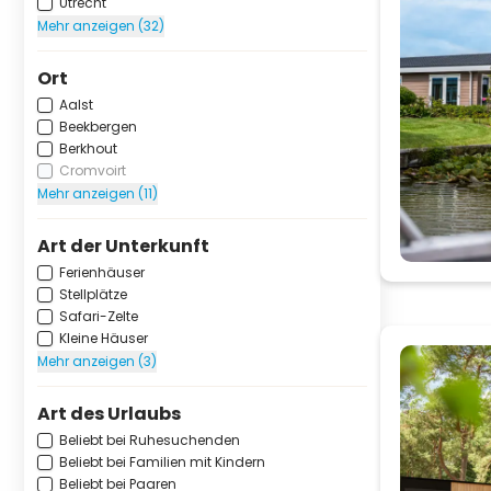
Utrecht
Mehr anzeigen (32)
Ort
Aalst
Beekbergen
Berkhout
Cromvoirt
Mehr anzeigen (11)
Art der Unterkunft
Ferienhäuser
Stellplätze
Safari-Zelte
Kleine Häuser
Mehr anzeigen (3)
Art des Urlaubs
Beliebt bei Ruhesuchenden
Beliebt bei Familien mit Kindern
Beliebt bei Paaren