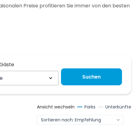
aisonalen Preise profitieren Sie immer von den besten
 Gäste
 Gäste
Suchen
te
Ansicht wechseln
Parks
Unterkünfte