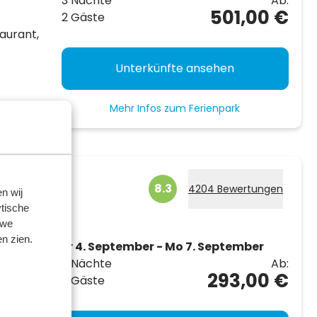
3 Nächte
Ab:
501,00 €
2 Gäste
aurant,
Unterkünfte ansehen
Mehr Infos zum Ferienpark
berg
8.3
4204 Bewertungen
n wij
tische
 we
n zien.
rlanden
Fr 4. September - Mo 7. September
3 Nächte
Ab:
enhäuser
293,00 €
2 Gäste