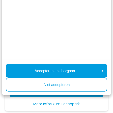
Lage Mierde,
Nordbrabant
8.6
669 Bewertungen
In natürlicher Umgebung gelegen
Viele Einrichtungen für Jung und Alt
In Nordbrabant gelegen, nahe der
belgischen Grenze
Fr 6. November - Mo 9. November
3 Nächte
Ab:
367,00 €
2 Gäste
Accepteren en doorgaan
Niet accepteren
Unterkünfte ansehen
Mehr Infos zum Ferienpark