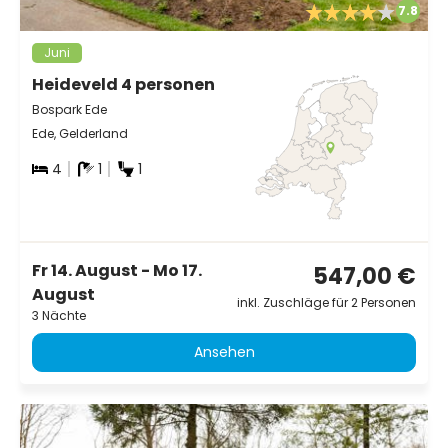
7.8
Juni
Heideveld 4 personen
Bospark Ede
Ede, Gelderland
4
1
1
Fr 14. August - Mo 17.
547,00 €
August
inkl. Zuschläge für 2 Personen
3 Nächte
Ansehen