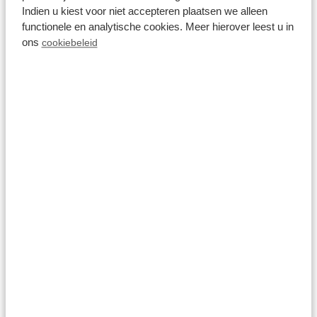
Module special 4
Indien u kiest voor niet accepteren plaatsen we alleen
personen Wellness
functionele en analytische cookies. Meer hierover leest u in
(Spa)
ons
cookiebeleid
Recreatiepark Beekbergen
Beekbergen, Gelderland
4
1
1
Fr 14. August - Mo 17.
697,00 €
August
inkl. Zuschläge für 2 Personen
3 Nächte
Ansehen