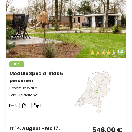
8.0
Juni
Module Special kids 5
personen
Resort Bosvallei
Ede, Gelderland
5
1
1
Fr 14. August - Mo 17.
546,00 €