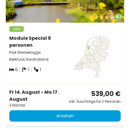
8.1
Juni
Module Special 6
personen
Park Westerkogge
Berkhout, Nordholland
6
1
1
Fr 14. August - Mo 17.
539,00 €
August
inkl. Zuschläge für 2 Personen
3 Nächte
Ansehen