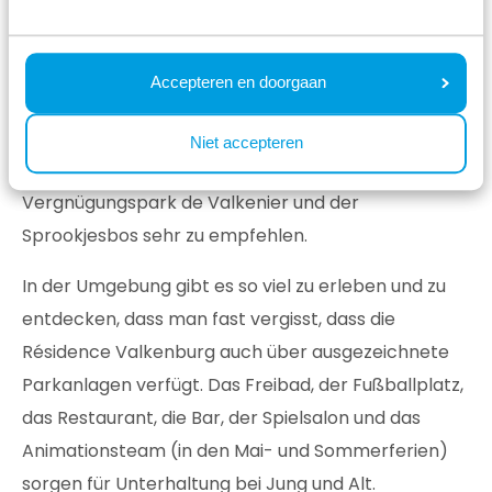
genießen Sie Flan auf einer der vielen gemütlichen
Terrassen. Auch zum Einkaufen, Wandern,
Radfahren oder Bootfahren ist die Region
Accepteren en doorgaan
hervorragend geeignet. Kommen Ihre
(Enkel-)Kinder mit zu einem Wochenende in
Niet accepteren
Limburg? Dann sind der GaiaZoo, der
Vergnügungspark de Valkenier und der
Sprookjesbos sehr zu empfehlen.
In der Umgebung gibt es so viel zu erleben und zu
entdecken, dass man fast vergisst, dass die
Résidence Valkenburg auch über ausgezeichnete
Parkanlagen verfügt. Das Freibad, der Fußballplatz,
das Restaurant, die Bar, der Spielsalon und das
Animationsteam (in den Mai- und Sommerferien)
sorgen für Unterhaltung bei Jung und Alt.