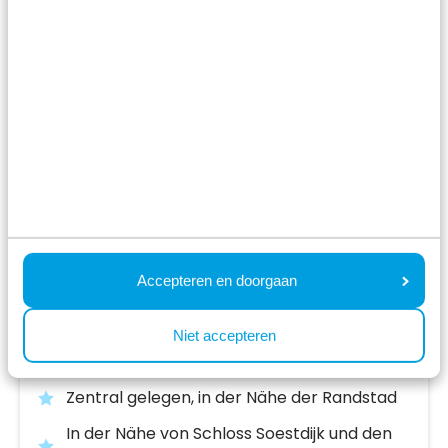
Résidence Lage Vuursche
Lage Vuursche,
Utrecht
Accepteren en doorgaan
8.5
861 Bewertungen
Niet accepteren
Luxuriöse, nachhaltige Ferienhäuser
Zentral gelegen, in der Nähe der Randstad
In der Nähe von Schloss Soestdijk und den