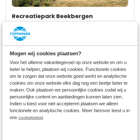
Recreatiepark Beekbergen
Beekbergen,
Gelderland
8.3
2271 Bewertungen
Mitten in den Wäldern von Gelderland
Mogen wij cookies plaatsen?
Voor het ultieme vakantiegevoel op onze website en om u
Ferienhäuser und Villen mit privaten
beter te helpen, plaatsen wij cookies. Functionele cookies
Wellnesseinrichtungen
om te zorgen dat onze website goed werkt en analytische
cookies om onze website elke dag nog een beetje beter te
In der Nähe des Nationalparks De Hoge
maken. Ook plaatsen we persoonlijke cookies zodat wij u
Veluwe
persoonlijke content en aanbiedingen kunnen laten zien.
Fr 14. August - Mo 17. August
Indien u kiest voor niet accepteren plaatsen we alleen
functionele en analytische cookies. Meer hierover leest u in
3 Nächte
Ab:
460,00 €
ons
cookiebeleid
2 Gäste