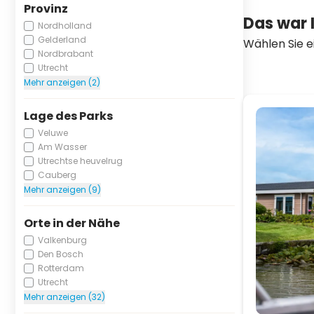
Provinz
Das war 
Nordholland
Gelderland
Wählen Sie e
Nordbrabant
Utrecht
Mehr anzeigen (2)
Lage des Parks
Veluwe
Am Wasser
Utrechtse heuvelrug
Cauberg
Mehr anzeigen (9)
Orte in der Nähe
Valkenburg
Den Bosch
Rotterdam
Utrecht
Mehr anzeigen (32)