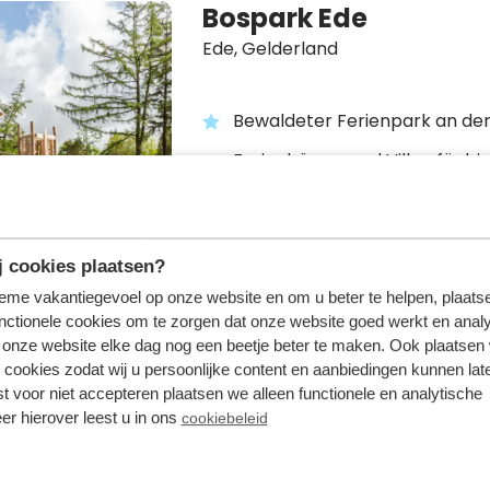
Bospark Ede
Ede,
Gelderland
Bewaldeter Ferienpark an de
Ferienhäuser und Villen für bis
Personen
Beheizter Außenpool, Indoor-
Restaurant und mehr!
 cookies plaatsen?
tieme vakantiegevoel op onze website en om u beter te helpen, plaatse
nctionele cookies om te zorgen dat onze website goed werkt en analy
onze website elke dag nog een beetje beter te maken. Ook plaatsen
 cookies zodat wij u persoonlijke content en aanbiedingen kunnen late
st voor niet accepteren plaatsen we alleen functionele en analytische
Resort de Brabantse
er hierover leest u in ons
cookiebeleid
Lage Mierde,
Nordbrabant