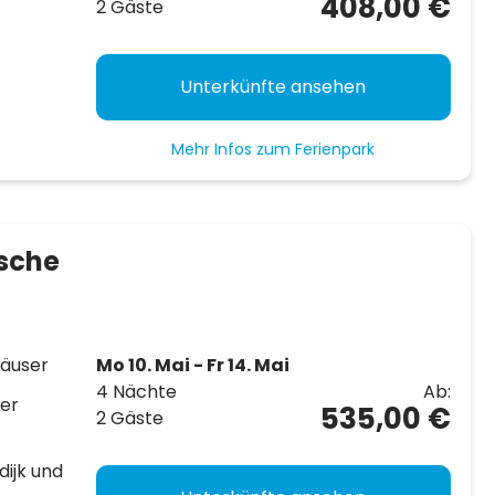
408,00 €
2 Gäste
Unterkünfte ansehen
Mehr Infos zum Ferienpark
sche
häuser
Mo 10. Mai - Fr 14. Mai
4 Nächte
Ab:
der
535,00 €
2 Gäste
dijk und