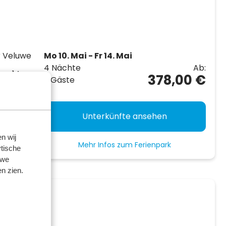
r Veluwe
Mo 10. Mai - Fr 14. Mai
4 Nächte
Ab:
 zu 14
378,00 €
2 Gäste
Playzone,
Unterkünfte ansehen
n wij
Mehr Infos zum Ferienpark
tische
 we
n zien.
 Kempen