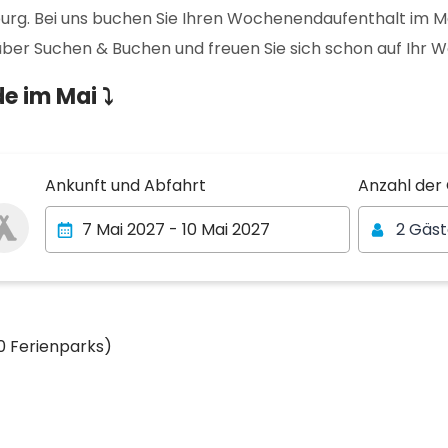
urg. Bei uns buchen Sie Ihren Wochenendaufenthalt im Ma
t über Suchen & Buchen und freuen Sie sich schon auf Ihr
e im Mai ⤵
Anzahl der
Ankunft und Abfahrt
Anzahl der
2 Gäs
0 Ferienparks)