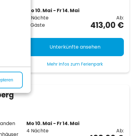
egen
Mo 10. Mai - Fr 14. Mai
4 Nächte
Ab:
nd Alt
413,00 €
2 Gäste
 der
Unterkünfte ansehen
Mehr Infos zum Ferienpark
epteren
berg
rlanden
Mo 10. Mai - Fr 14. Mai
4 Nächte
Ab:
enhäuser