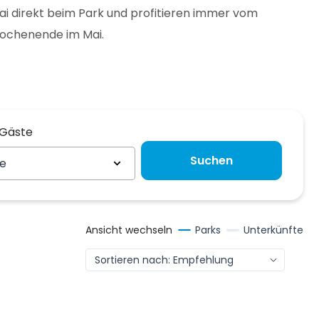
i direkt beim Park und profitieren immer vom
 Wochenende im Mai.
 Gäste
 Gäste
Suchen
te
Ansicht wechseln
Parks
Unterkünfte