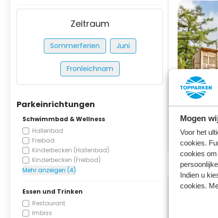
Zeitraum
Sommerferien
Juni
Fronleichnam
Parkeinrichtungen
Mogen wij
Schwimmbad & Wellness
Hallenbad
Voor het ul
Freibad
cookies. Fu
Kinderbecken (Hallenbad)
cookies om 
Kinderbecken (Freibad)
persoonlijke
Mehr anzeigen (4)
Indien u kie
cookies. Me
Essen und Trinken
Restaurant
Imbiss