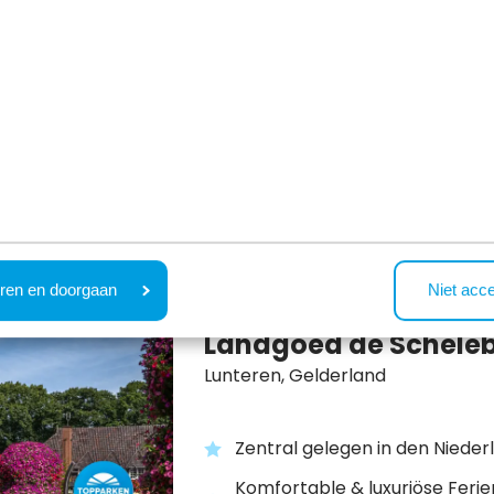
In natürlicher Umgebung gel
Viele Einrichtungen für Jung u
In Nordbrabant gelegen, nahe
belgischen Grenze
ren en doorgaan
Niet acc
Landgoed de Schele
Lunteren,
Gelderland
Zentral gelegen in den Niede
Komfortable & luxuriöse Feri