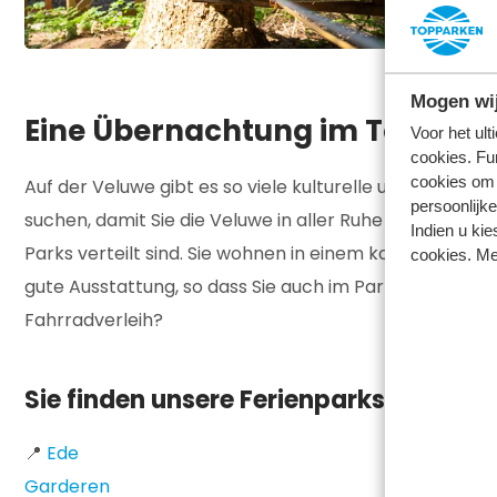
Mogen wij
Eine Übernachtung im TopParke
Voor het ul
cookies. Fu
cookies om 
Auf der Veluwe gibt es so viele kulturelle und Outdoor-
persoonlijke
suchen, damit Sie die Veluwe in aller Ruhe entdecken
Indien u kie
Parks verteilt sind. Sie wohnen in einem komplett ei
cookies. Me
gute Ausstattung, so dass Sie auch im Park eine sch
Fahrradverleih?
Sie finden unsere Ferienparks in:
📍
Ede
Garderen