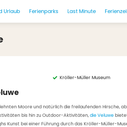
d Urlaub
Ferienparks
Last Minute
Ferienze
e
Kröller-Müller Museum
eluwe
ehnten Moore und natürlich die freilaufenden Hirsche, ab
ivitäten bis hin zu Outdoor-Aktivitäten,
die Veluwe
biete
hs Kunst bei einer Führung durch das Kröller-Müller-Mus