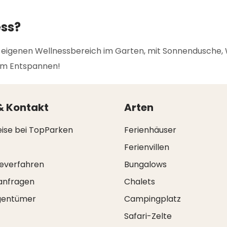
ess?
en eigenen Wellnessbereich im Garten, mit Sonnendusche,
 zum Entspannen!
& Kontakt
Arten
eise bei TopParken
Ferienhäuser
Ferienvillen
everfahren
Bungalows
anfragen
Chalets
igentümer
Campingplatz
Safari-Zelte