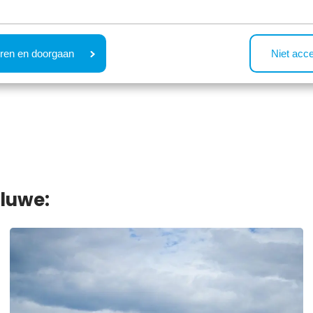
ren en doorgaan
Niet acc
luwe: