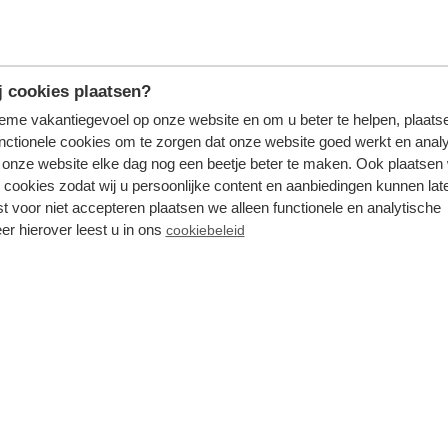
 cookies plaatsen?
n in der Veluwe
tieme vakantiegevoel op onze website en om u beter te helpen, plaatse
nctionele cookies om te zorgen dat onze website goed werkt en analy
onze website elke dag nog een beetje beter te maken. Ook plaatsen
Aktivitäten. Ein Tag ist wirklich nicht genug! Deshalb ist
 cookies zodat wij u persoonlijke content en aanbiedingen kunnen late
 können. TopParken verfügt über ein breites Angebot an
F
st voor niet accepteren plaatsen we alleen functionele en analytische
ngerichteten Ferienhaus mit einem großen Garten. Und das
er hierover leest u in ons
cookiebeleid
öne Zeit verbringen können. Wie wäre es mit einem Schwi