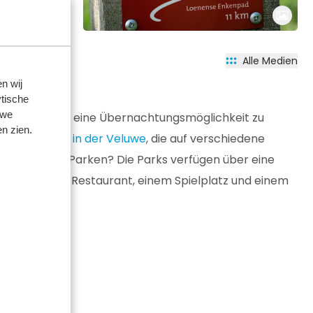
Alle Medien
n wij
tische
 we
 es ratsam, sich eine Übernachtungsmöglichkeit zu
n zien.
erienhäusern in der Veluwe
, die auf verschiedene
 Tolle an TopParken? Die Parks verfügen über eine
mmbad, einem Restaurant, einem Spielplatz und einem