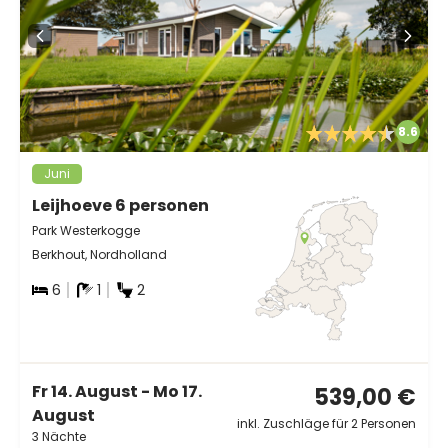
8.6
Juni
Leijhoeve 6 personen
Park Westerkogge
Berkhout, Nordholland
6
1
2
Fr 14. August - Mo 17.
539,00 €
August
inkl. Zuschläge für 2 Personen
3 Nächte