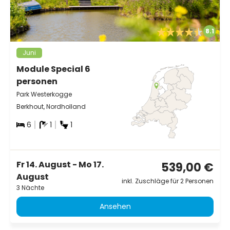
8.1
Juni
Module Special 6
personen
Park Westerkogge
Berkhout, Nordholland
6
1
1
Fr 14. August - Mo 17.
539,00 €
August
inkl. Zuschläge für 2 Personen
3 Nächte
Ansehen