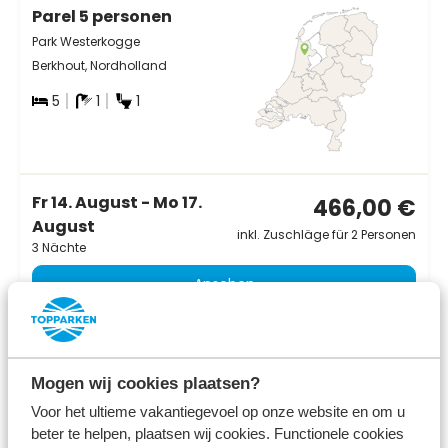
Parel 5 personen
Park Westerkogge
Berkhout, Nordholland
5
1
1
Fr 14. August - Mo 17.
466,00 €
August
inkl. Zuschläge für 2 Personen
3 Nächte
Ansehen
Das war Ihre Auswahl – hier kommt
Mogen wij cookies plaatsen?
die Inspiration!
Voor het ultieme vakantiegevoel op onze website en om u
Wählen Sie einen anderen Anreise- und/oder
beter te helpen, plaatsen wij cookies. Functionele cookies