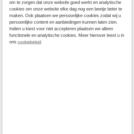
om te zorgen dat onze website goed werkt en analytische
Abreisetag oder sehen Sie sich die folgenden
cookies om onze website elke dag nog een beetje beter te
Optionen an ⤵️
maken. Ook plaatsen we persoonlijke cookies zodat wij u
persoonlijke content en aanbiedingen kunnen laten zien.
Indien u kiest voor niet accepteren plaatsen we alleen
functionele en analytische cookies. Meer hierover leest u in
ons
cookiebeleid
8.2
Juni
Module Special 6
personen Wellness
(Spa)