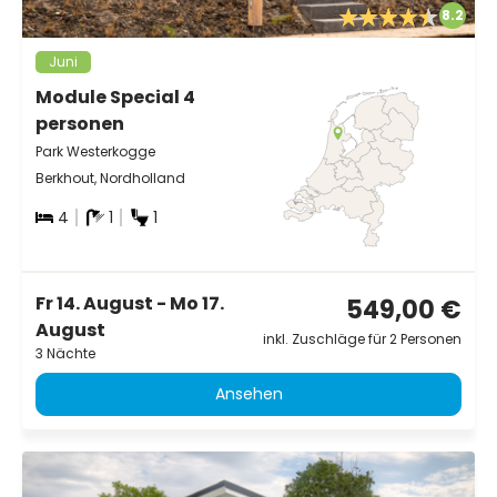
8.2
Juni
Module Special 4
personen
Park Westerkogge
Berkhout, Nordholland
4
1
1
Fr 14. August - Mo 17.
549,00 €
August
inkl. Zuschläge für 2 Personen
3 Nächte
Ansehen