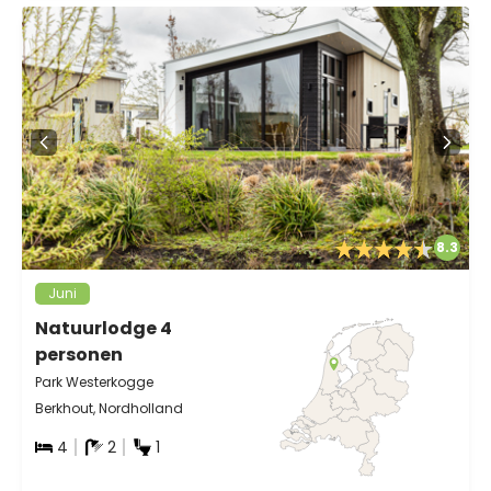
8.3
Juni
Natuurlodge 4
personen
Park Westerkogge
Berkhout, Nordholland
4
2
1