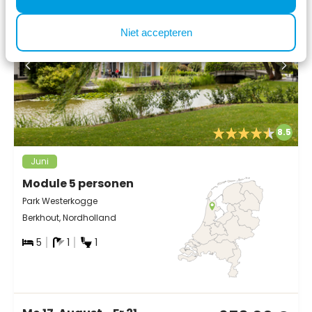
Niet accepteren
8.5
Juni
Module 5 personen
Park Westerkogge
Berkhout, Nordholland
5
1
1