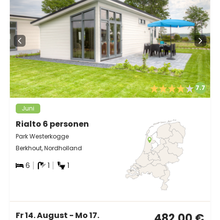
7.7
Juni
Rialto 6 personen
Park Westerkogge
Berkhout, Nordholland
6
1
1
Fr 14. August - Mo 17.
482,00 €