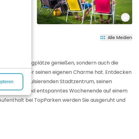
Alle Medien
serer Campingplätze genießen, sondern auch die
Ort liegt, der seinen eigenen Charme hat. Entdecken
mit seinem pulsierenden Stadtzentrum, seinen
epteren
unbeschwertes und entspanntes Wochenende auf einem
Aufenthalt bei TopParken werden Sie ausgeruht und