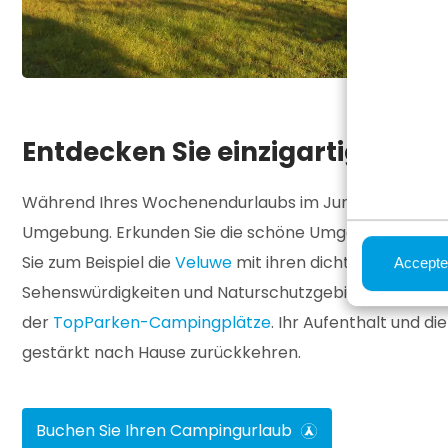
Entdecken Sie einzigartige Orte
Während Ihres Wochenendurlaubs im Juni werden Sie 
Umgebung. Erkunden Sie die schöne Umgebung unserer 
Sie zum Beispiel die
Veluwe
mit ihren dichten Wäldern
Accepte
Sehenswürdigkeiten und Naturschutzgebieten. Kurzum:
der
TopParken-Campingplätze
. Ihr Aufenthalt und 
gestärkt nach Hause zurückkehren.
Buchen Sie Ihren Campingurlaub