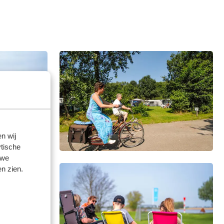
n wij
tische
 we
n zien.