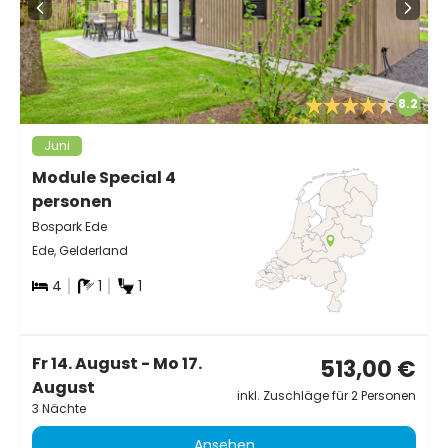
8.2
Juni
Module Special 4
personen
Bospark Ede
Ede, Gelderland
4
1
1
Fr 14. August - Mo 17.
513,00 €
August
inkl. Zuschläge für 2 Personen
3 Nächte
Ansehen