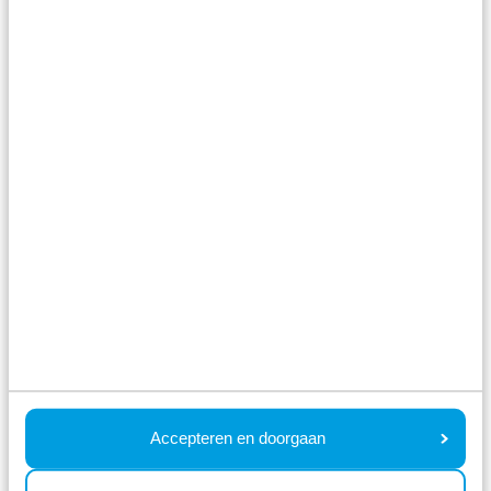
7.5
Juni
Module Special 6
personen Wellness
(Hottub)
Résidence de Leuvert
Cromvoirt, Nordbrabant
6
1
1
Accepteren en doorgaan
Fr 14. August - Mo 17.
715,00 €
August
inkl. Zuschläge für 2 Personen