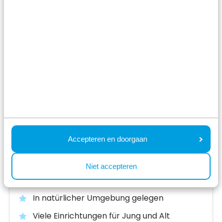
Resort de Brabantse Kempen
Accepteren en doorgaan
Lage Mierde,
Nordbrabant
Niet accepteren
8.6
669 Bewertungen
In natürlicher Umgebung gelegen
Viele Einrichtungen für Jung und Alt