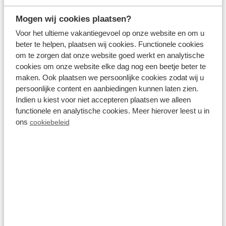
Mogen wij cookies plaatsen?
Voor het ultieme vakantiegevoel op onze website en om u
Park Westerkogge
beter te helpen, plaatsen wij cookies. Functionele cookies
om te zorgen dat onze website goed werkt en analytische
Berkhout,
Nordholland
cookies om onze website elke dag nog een beetje beter te
maken. Ook plaatsen we persoonlijke cookies zodat wij u
8.1
1348 Bewertungen
persoonlijke content en aanbiedingen kunnen laten zien.
Indien u kiest voor niet accepteren plaatsen we alleen
In der Nähe von Amsterdam und Volendam
functionele en analytische cookies. Meer hierover leest u in
ons
cookiebeleid
Ferienhäuser direkt am Wasser
Wasserreiche Umgebung, darunter
Stadstrand Hoorn und die niederländische
Küste
Fr 14. August - Mo 17. August
3 Nächte
Ab:
466,00 €
2 Gäste