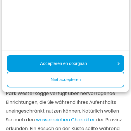
Unterkünfte ansehen
Mehr Infos zum Ferienpark
Was können Sie während
Accepteren en doorgaan
Ihres Wochenendurlaubs in
Nordholland unternehmen?
Niet accepteren
Park Westerkogge verfügt über hervorragende
Einrichtungen, die Sie während Ihres Aufenthalts
uneingeschränkt nutzen können. Natürlich wollen
Sie auch den
wasserreichen Charakter
der Provinz
erkunden. Ein Besuch an der Küste sollte während