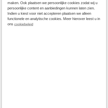
Ferienparks in Gelderland
maken. Ook plaatsen we persoonlijke cookies zodat wij u
persoonlijke content en aanbiedingen kunnen laten zien.
Indien u kiest voor niet accepteren plaatsen we alleen
functionele en analytische cookies. Meer hierover leest u in
ons
cookiebeleid
Resort Veluwe