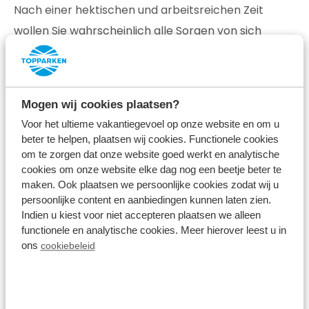
Nach einer hektischen und arbeitsreichen Zeit
wollen Sie wahrscheinlich alle Sorgen von sich
abfallen lassen und eine Zeit lang die Ruhe
genießen. Wenn der Hund lieber aktiv sein möchte,
ist es ratsam, für reichlich Unterhaltung zu sorgen.
Mogen wij cookies plaatsen?
Packen Sie daher das Lieblingsspielzeug des Hundes
Voor het ultieme vakantiegevoel op onze website en om u
ein, damit die ganze Familie das Wochenende mit
beter te helpen, plaatsen wij cookies. Functionele cookies
Ihrem Hund in vollen Zügen genießen kann.
om te zorgen dat onze website goed werkt en analytische
cookies om onze website elke dag nog een beetje beter te
maken. Ook plaatsen we persoonlijke cookies zodat wij u
persoonlijke content en aanbiedingen kunnen laten zien.
Tipp 4 - Schaffen Sie einen
Indien u kiest voor niet accepteren plaatsen we alleen
privaten Bereich für Ihren
functionele en analytische cookies. Meer hierover leest u in
ons
cookiebeleid
Hund
Wenn Sie an Ihrem Urlaubsort angekommen sind,