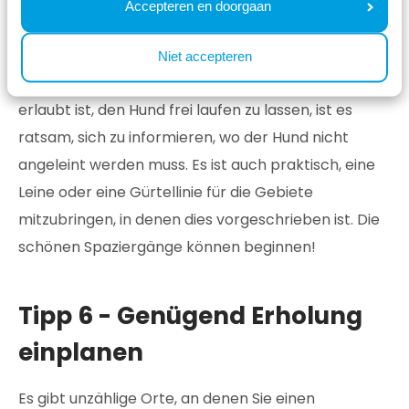
in einem Ferienpark in der
Veluwe
, ein Wochenende
Accepteren en doorgaan
mit dem Hund in einem Ferienpark am
Meer
in den
Niederlanden oder ein Urlaub in einem Ferienpark in
Niet accepteren
Südlimburg
die ideale Wahl. Obwohl es vielerorts
erlaubt ist, den Hund frei laufen zu lassen, ist es
ratsam, sich zu informieren, wo der Hund nicht
angeleint werden muss. Es ist auch praktisch, eine
Leine oder eine Gürtellinie für die Gebiete
mitzubringen, in denen dies vorgeschrieben ist. Die
schönen Spaziergänge können beginnen!
Tipp 6 - Genügend Erholung
einplanen
Es gibt unzählige Orte, an denen Sie einen