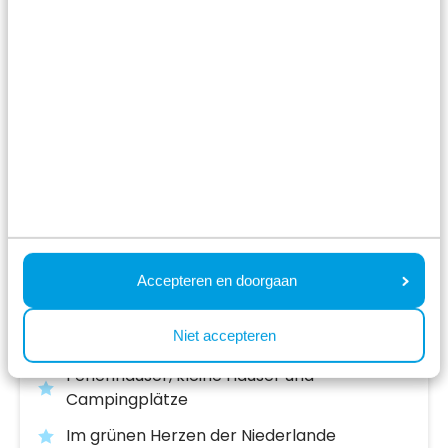
Resort Lexmond
Lexmond,
Utrecht
7.9
265 Bewertungen
Accepteren en doorgaan
Ferienpark mit Erholungsstrand am Fluss
Niet accepteren
Lek
Ferienhäuser, kleine Häuser und
Campingplätze
Im grünen Herzen der Niederlande