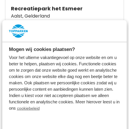
Recreatiepark het Esmeer
Aalst,
Gelderland
8.0
710 Bewertungen
Einzigartige Lage; zwischen dem Esmeer-
Mogen wij cookies plaatsen?
See und der Maas
Voor het ultieme vakantiegevoel op onze website en om u
Direkt neben einem großen Spielplatz und
beter te helpen, plaatsen wij cookies. Functionele cookies
Erholungsgebiet gelegen
om te zorgen dat onze website goed werkt en analytische
cookies om onze website elke dag nog een beetje beter te
In der Nähe des Nationalparks Biesbosch
maken. Ook plaatsen we persoonlijke cookies zodat wij u
Fr 4. September - Mo 7. September
persoonlijke content en aanbiedingen kunnen laten zien.
Indien u kiest voor niet accepteren plaatsen we alleen
3 Nächte
Ab:
399,00 €
functionele en analytische cookies. Meer hierover leest u in
2 Gäste
ons
cookiebeleid
Unterkünfte ansehen