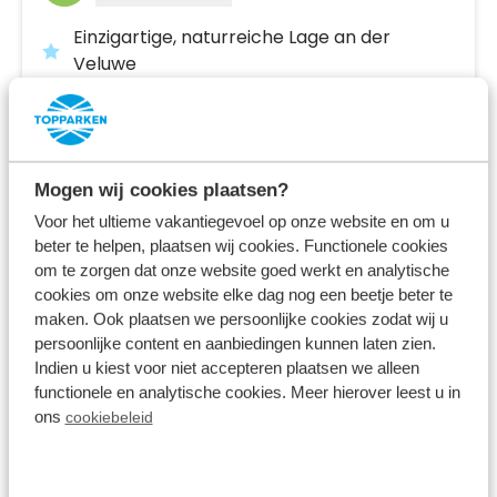
Einzigartige, naturreiche Lage an der
Veluwe
Ferienhäuser und Campingstellplätze
Verschiedene Einrichtungen, darunter ein
beheiztes Außenschwimmbad
Mogen wij cookies plaatsen?
Mo 10. August - Fr 14. August
Voor het ultieme vakantiegevoel op onze website en om u
4 Nächte
Ab:
beter te helpen, plaatsen wij cookies. Functionele cookies
606,00 €
2 Gäste
om te zorgen dat onze website goed werkt en analytische
cookies om onze website elke dag nog een beetje beter te
maken. Ook plaatsen we persoonlijke cookies zodat wij u
persoonlijke content en aanbiedingen kunnen laten zien.
Unterkünfte ansehen
Indien u kiest voor niet accepteren plaatsen we alleen
functionele en analytische cookies. Meer hierover leest u in
Mehr Infos zum Ferienpark
ons
cookiebeleid