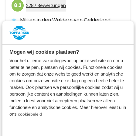
8.3
2287 Bewertungen
Mitten in den Wäldern von Gelderland
Ferienhäuser und Villen mit privaten
Wellnesseinrichtungen
In der Nähe des Nationalparks De Hoge
Mogen wij cookies plaatsen?
Veluwe
Voor het ultieme vakantiegevoel op onze website en om u
beter te helpen, plaatsen wij cookies. Functionele cookies
Fr 9. April - Mo 12. April
om te zorgen dat onze website goed werkt en analytische
3 Nächte
Ab:
335,00 €
cookies om onze website elke dag nog een beetje beter te
2 Gäste
maken. Ook plaatsen we persoonlijke cookies zodat wij u
persoonlijke content en aanbiedingen kunnen laten zien.
Indien u kiest voor niet accepteren plaatsen we alleen
Unterkünfte ansehen
functionele en analytische cookies. Meer hierover leest u in
ons
cookiebeleid
Mehr Infos zum Ferienpark